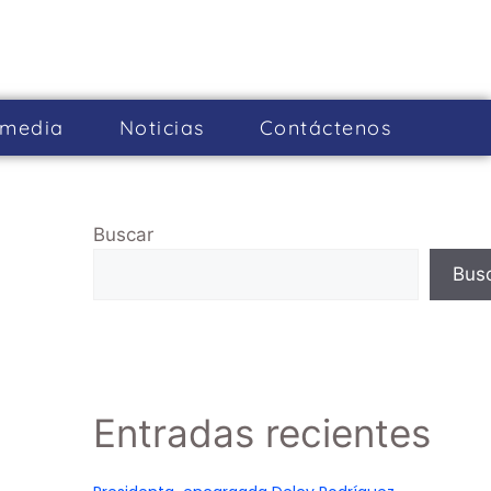
imedia
Noticias
Cont­áctenos
Buscar
Bus
Entradas recientes