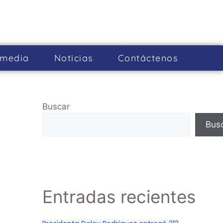
imedia
Noticias
Cont­áctenos
Buscar
Bus
Entradas recientes