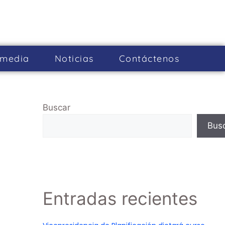
imedia
Noticias
Cont­áctenos
Buscar
Bus
Entradas recientes