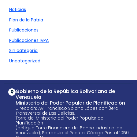
Noticias
Plan de la Patria
Publicaciones
Publicaciones IVPA
Sin categoría
Uncategorized
Gobierno de la República Bolivariana de
Venezuela
Ministerio del Poder Popular de Planificación
Dirección: Av. Francisco Solano López con 3era
Transversal de Las Delicias,
Torre del Ministerio del Poder Popular de
Planificación
(antigua Torre Financiera del Banco Industrial de
Venezuela), Parroquia el Recreo. Código Postal 1050