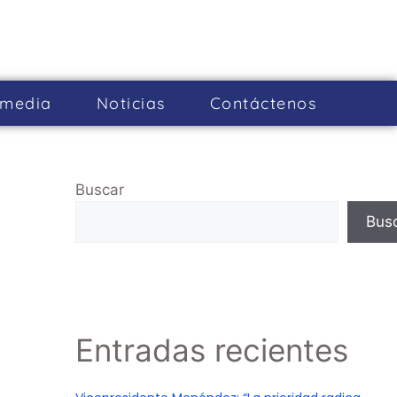
imedia
Noticias
Cont­áctenos
Buscar
Bus
Entradas recientes