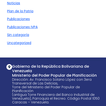
Noticias
Plan de la Patria
Publicaciones
Publicaciones IVPA
Sin categoría
Uncategorized
Gobierno de la República Bolivariana de
Venezuela
Ministerio del Poder Popular de Planificación
Dirección: Av. Francisco Solano López con 3era
Transversal de Las Delicias,
Torre del Ministerio del Poder Popular de
Planificación
(antigua Torre Financiera del Banco Industrial de
Venezuela), Parroquia el Recreo. Código Postal 1050
Caracas – Venezuela.