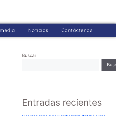
imedia
Noticias
Cont­áctenos
Buscar
Bus
Entradas recientes