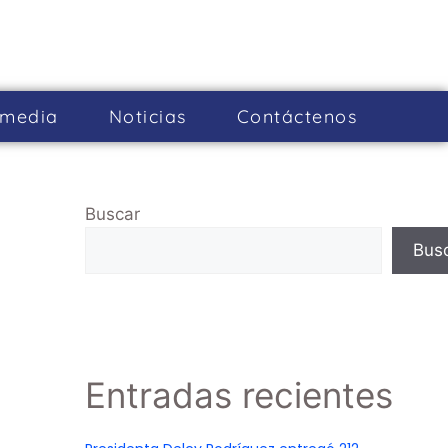
imedia
Noticias
Cont­áctenos
Buscar
Bus
Entradas recientes