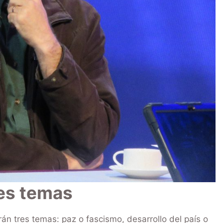
es temas
án tres temas: paz o fascismo, desarrollo del país o