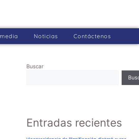
imedia
Noticias
Cont­áctenos
Buscar
Bus
Entradas recientes