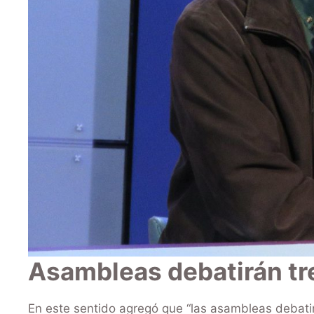
Asambleas debatirán tr
En este sentido agregó que “las asambleas debatir