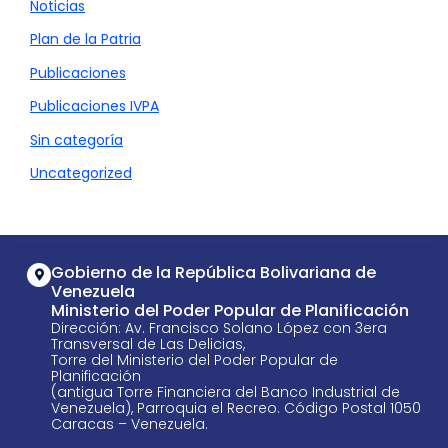
Noticias
Plan de la Patria
Publicaciones
Publicaciones IVPA
Sin categoría
Uncategorized
Gobierno de la República Bolivariana de
Venezuela
Ministerio del Poder Popular de Planificación
Dirección: Av. Francisco Solano López con 3era
Transversal de Las Delicias,
Torre del Ministerio del Poder Popular de
Planificación
(antigua Torre Financiera del Banco Industrial de
Venezuela), Parroquia el Recreo. Código Postal 1050
Caracas – Venezuela.