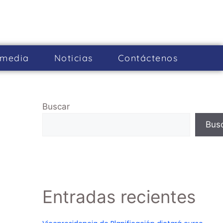
imedia
Noticias
Cont­áctenos
Buscar
Bus
Entradas recientes