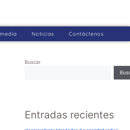
imedia
Noticias
Cont­áctenos
Buscar
Bus
Entradas recientes