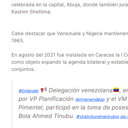
celebrada en la capital, Abuja, donde también jura
Kashim Shettima.
Cabe destacar que Venezuela y Nigeria mantienen
1965.
En agosto del 2021 fue instalada en Caracas la I 
como objeto expandir la agenda bilateral y establ
conjuntos.
Delegación venezolana
, 
#Enterate
por VP Planificación
y el VM 
@rmenendezp
Pimentel, participó en la toma de poses
Bola Ahmed Tinubu.
#UniónSuramericana
pic