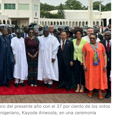
ro del presente año con el 37 por ciento de los votos
o nigeriano, Kayode Ariwoola, en una ceremonia