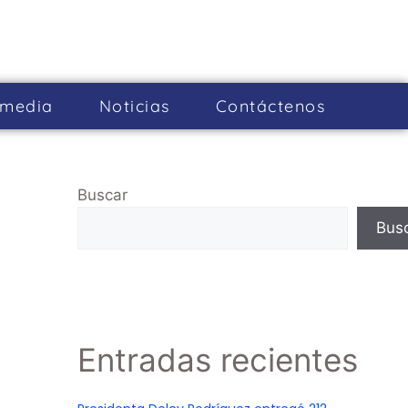
imedia
Noticias
Cont­áctenos
Buscar
Bus
Entradas recientes