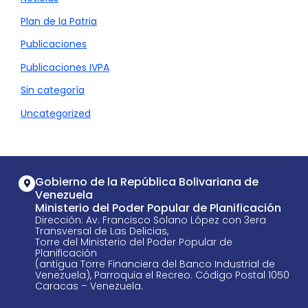
Plan de la Patria
Publicaciones
Publicaciones IVPA
Sin categoría
Uncategorized
Gobierno de la República Bolivariana de
Venezuela
Ministerio del Poder Popular de Planificación
Dirección: Av. Francisco Solano López con 3era
Transversal de Las Delicias,
Torre del Ministerio del Poder Popular de
Planificación
(antigua Torre Financiera del Banco Industrial de
Venezuela), Parroquia el Recreo. Código Postal 1050
Caracas – Venezuela.