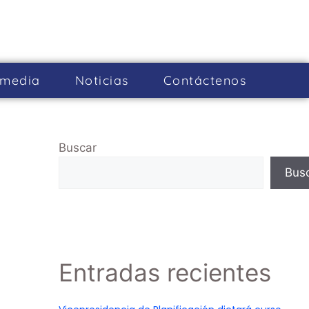
imedia
Noticias
Cont­áctenos
Buscar
Bus
Entradas recientes