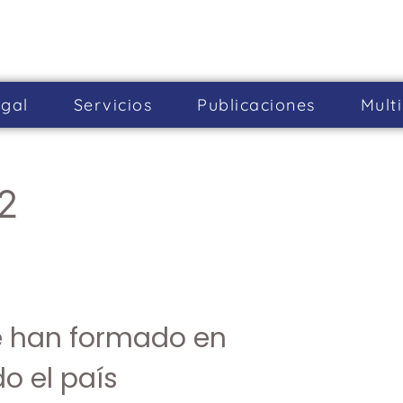
gal
Servicios
Publicaciones
Mult
2
e han formado en
o el país