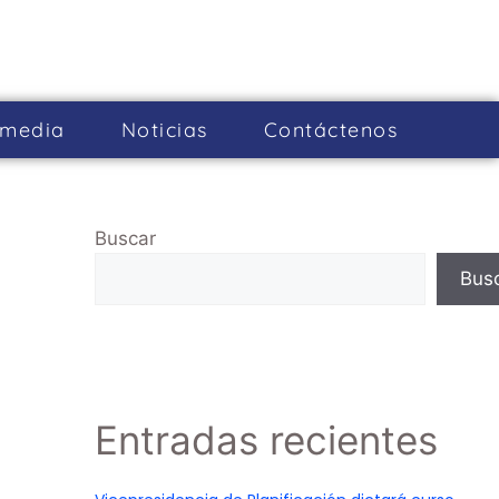
imedia
Noticias
Cont­áctenos
Buscar
Bus
Entradas recientes