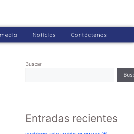
imedia
Noticias
Cont­áctenos
Buscar
Bus
Entradas recientes