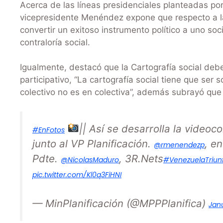
Acerca de las líneas presidenciales planteadas por
vicepresidente Menéndez expone que respecto a la
convertir un exitoso instrumento político a uno soci
contraloría social.
Igualmente, destacó que la Cartografía social deb
participativo, “La cartografía social tiene que ser s
colectivo no es en colectiva”, además subrayó que d
|| Así se desarrolla la videoc
#EnFotos
junto al VP Planificación.
, e
@rmenendezp
Pdte.
, 3R.Nets
@NicolasMaduro
#VenezuelaTriu
pic.twitter.com/Kl0q3FiHNI
— MinPlanificación (@MPPPlanifica)
Jan