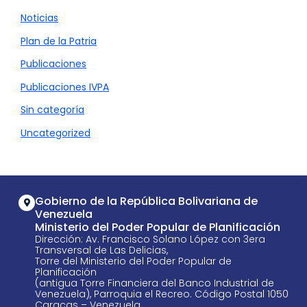
Noticias
Plan de la Patria
Publicaciones
Publicaciones IVPA
Sin categoría
Uncategorized
Gobierno de la República Bolivariana de
Venezuela
Ministerio del Poder Popular de Planificación
Dirección: Av. Francisco Solano López con 3era
Transversal de Las Delicias,
Torre del Ministerio del Poder Popular de
Planificación
(antigua Torre Financiera del Banco Industrial de
Venezuela), Parroquia el Recreo. Código Postal 1050
Caracas – Venezuela.