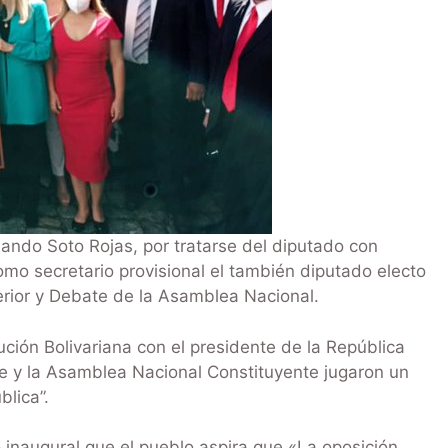
nando Soto Rojas, por tratarse del diputado con
mo secretario provisional el también diputado electo
terior y Debate de la Asamblea Nacional.
ción Bolivariana con el presidente de la República
te y la Asamblea Nacional Constituyente jugaron un
blica”.
inaugural que el pueblo aspira que «La oposición