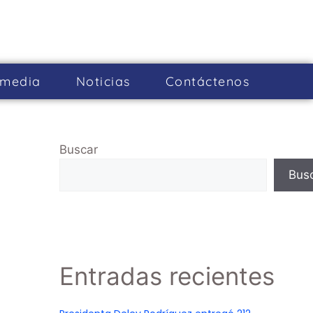
imedia
Noticias
Cont­áctenos
Buscar
Bus
Entradas recientes