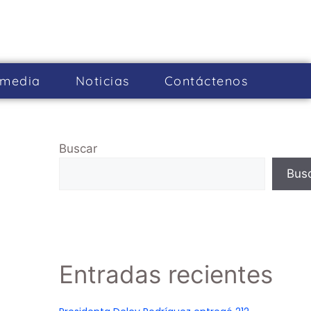
imedia
Noticias
Cont­áctenos
Buscar
Bus
Entradas recientes