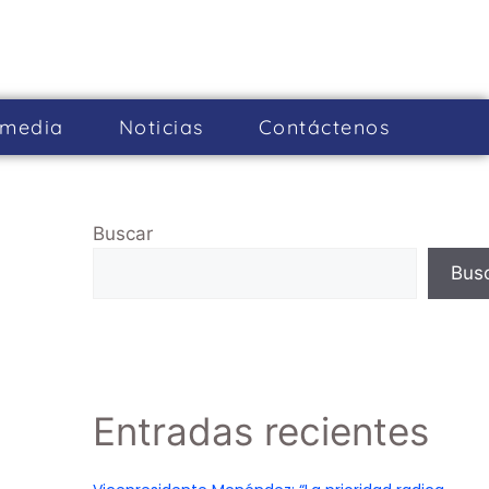
imedia
Noticias
Cont­áctenos
Buscar
Bus
Entradas recientes