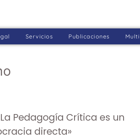
gal
Servicios
Publicaciones
Mult
no
La Pedagogía Crítica es un
cracia directa»