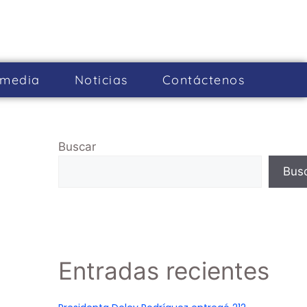
imedia
Noticias
Cont­áctenos
Buscar
Bus
Entradas recientes