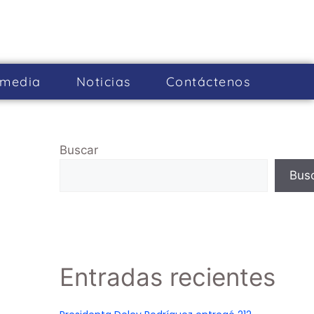
imedia
Noticias
Cont­áctenos
Buscar
Bus
Entradas recientes