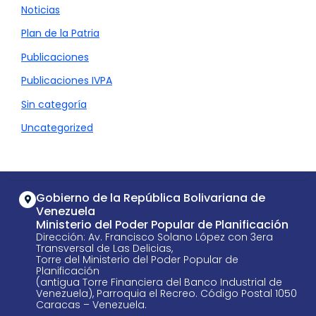
Noticias
Plan de la Patria
Publicaciones
Publicaciones IVPA
Sin categoría
Uncategorized
Gobierno de la República Bolivariana de
Venezuela
Ministerio del Poder Popular de Planificación
Dirección: Av. Francisco Solano López con 3era
Transversal de Las Delicias,
Torre del Ministerio del Poder Popular de
Planificación
(antigua Torre Financiera del Banco Industrial de
Venezuela), Parroquia el Recreo. Código Postal 1050
Caracas – Venezuela.