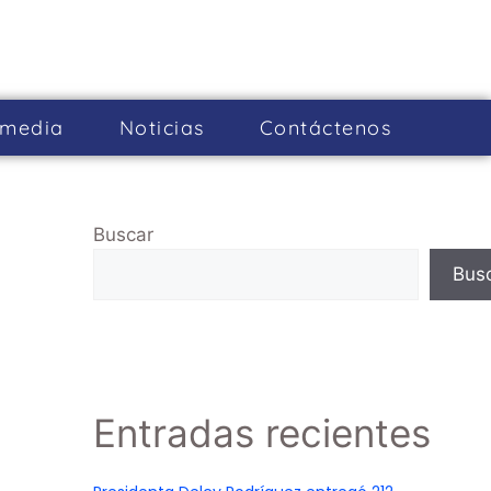
imedia
Noticias
Cont­áctenos
Buscar
Bus
Entradas recientes