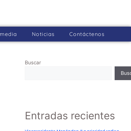
imedia
Noticias
Cont­áctenos
Buscar
Bus
Entradas recientes