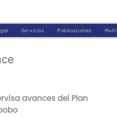
gal
Servicios
Publicaciones
Mult
ace
rvisa avances del Plan
bobo