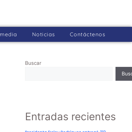
imedia
Noticias
Cont­áctenos
Buscar
Bus
Entradas recientes