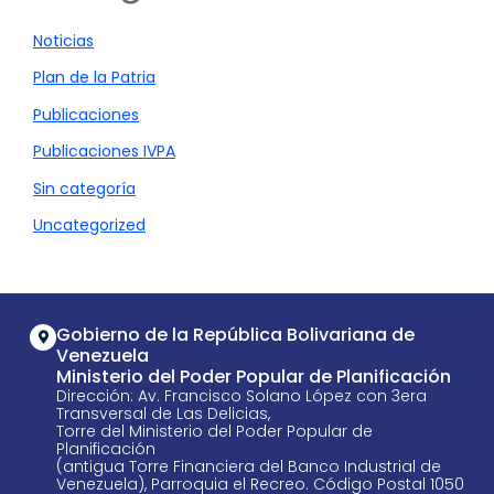
Noticias
Plan de la Patria
Publicaciones
Publicaciones IVPA
Sin categoría
Uncategorized
Gobierno de la República Bolivariana de
Venezuela
Ministerio del Poder Popular de Planificación
Dirección: Av. Francisco Solano López con 3era
Transversal de Las Delicias,
Torre del Ministerio del Poder Popular de
Planificación
(antigua Torre Financiera del Banco Industrial de
Venezuela), Parroquia el Recreo. Código Postal 1050