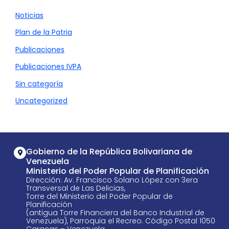
Noticias
Plan de la Patria
Publicaciones
Publicaciones IVPA
Sin categoría
Uncategorized
Gobierno de la República Bolivariana de
Venezuela
Ministerio del Poder Popular de Planificación
Dirección: Av. Francisco Solano López con 3era
Transversal de Las Delicias,
Torre del Ministerio del Poder Popular de
Planificación
(antigua Torre Financiera del Banco Industrial de
Venezuela), Parroquia el Recreo. Código Postal 1050