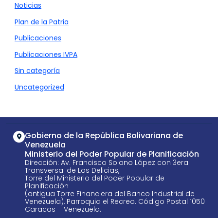
Noticias
Plan de la Patria
Publicaciones
Publicaciones IVPA
Sin categoría
Uncategorized
Gobierno de la República Bolivariana de
Venezuela
Ministerio del Poder Popular de Planificación
Dirección: Av. Francisco Solano López con 3era
Transversal de Las Delicias,
Torre del Ministerio del Poder Popular de
Planificación
(antigua Torre Financiera del Banco Industrial de
Venezuela), Parroquia el Recreo. Código Postal 1050
Caracas – Venezuela.