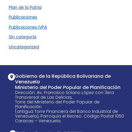
Plan de la Patria
Publicaciones
Publicaciones IVPA
Sin categoría
Uncategorized
Gobierno de la República Bolivariana de
Venezuela
Ministerio del Poder Popular de Planificación
Dirección: Av. Francisco Solano López con 3era
Transversal de Las Delicias,
Torre del Ministerio del Poder Popular de
Planificación
(antigua Torre Financiera del Banco Industrial de
Venezuela), Parroquia el Recreo. Código Postal 1050
Caracas – Venezuela.