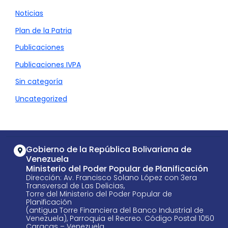
Noticias
Plan de la Patria
Publicaciones
Publicaciones IVPA
Sin categoría
Uncategorized
Gobierno de la República Bolivariana de
Venezuela
Ministerio del Poder Popular de Planificación
Dirección: Av. Francisco Solano López con 3era
Transversal de Las Delicias,
Torre del Ministerio del Poder Popular de
Planificación
(antigua Torre Financiera del Banco Industrial de
Venezuela), Parroquia el Recreo. Código Postal 1050
Caracas – Venezuela.