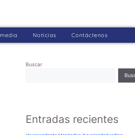
imedia
Noticias
Cont­áctenos
Buscar
Bus
Entradas recientes