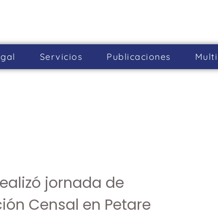
gal
Servicios
Publicaciones
Mult
realizó jornada de
ión Censal en Petare