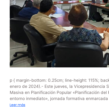
p { margin-bottom: 0.25cm; line-height: 115%; ba
enero de 2024).- Este jueves, la Vicepresidencia S
Masiva en Planificación Popular «Planificación del
entorno inmediato», jornada formativa enmarcada e
Leer más