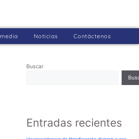
imedia
Noticias
Cont­áctenos
Buscar
Bus
Entradas recientes