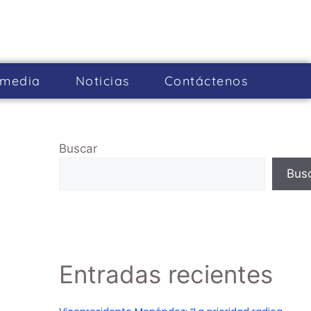
imedia
Noticias
Cont­áctenos
Buscar
Bus
Entradas recientes