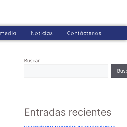
imedia
Noticias
Cont­áctenos
Buscar
Bus
Entradas recientes