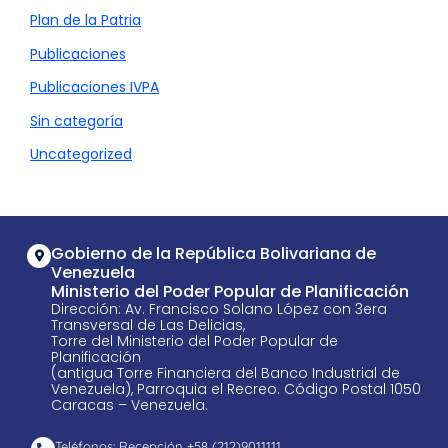
Plan de la Patria
Publicaciones
Publicaciones IVPA
Sin categoría
Uncategorized
Gobierno de la República Bolivariana de
Venezuela
Ministerio del Poder Popular de Planificación
Dirección: Av. Francisco Solano López con 3era
Transversal de Las Delicias,
Torre del Ministerio del Poder Popular de
Planificación
(antigua Torre Financiera del Banco Industrial de
Venezuela), Parroquia el Recreo. Código Postal 1050
Caracas – Venezuela.
Teléfonos: Recepción +58 ​(212)9011111