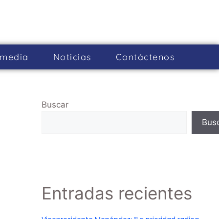
imedia
Noticias
Cont­áctenos
Buscar
Bus
Entradas recientes