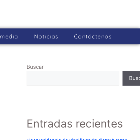
imedia
Noticias
Cont­áctenos
Buscar
Bus
Entradas recientes