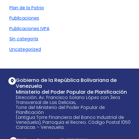
Plan de la Patria
Publicaciones
Publicaciones IVPA
Sin categoría
Uncategorized
Gobierno de la República Bolivariana de
Venezuela
Ministerio del Poder Popular de Planificación
Dirección: Av. Francisco Solano López con 3era
Transversal de Las Delicias,
Torre del Ministerio del Poder Popular de
Planificación
(antigua Torre Financiera del Banco Industrial de
Venezuela), Parroquia el Recreo. Código Postal 1050
Caracas – Venezuela.