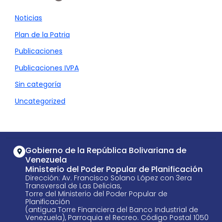
Noticias
Plan de la Patria
Publicaciones
Publicaciones IVPA
Sin categoría
Uncategorized
Gobierno de la República Bolivariana de
Venezuela
Ministerio del Poder Popular de Planificación
Dirección: Av. Francisco Solano López con 3era
Transversal de Las Delicias,
Torre del Ministerio del Poder Popular de
Planificación
(antigua Torre Financiera del Banco Industrial de
Venezuela), Parroquia el Recreo. Código Postal 1050