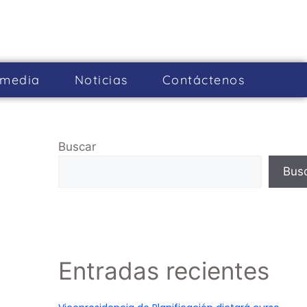
imedia
Noticias
Cont­áctenos
Buscar
Bus
Entradas recientes