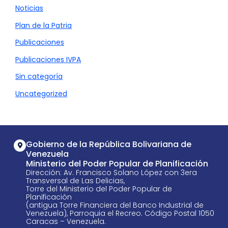
Noticias
Plan de la Patria
Publicaciones
Publicaciones IVPA
Sin categoría
Uncategorized
Gobierno de la República Bolivariana de
Venezuela
Ministerio del Poder Popular de Planificación
Dirección: Av. Francisco Solano López con 3era
Transversal de Las Delicias,
Torre del Ministerio del Poder Popular de
Planificación
(antigua Torre Financiera del Banco Industrial de
Venezuela), Parroquia el Recreo. Código Postal 1050
Caracas – Venezuela.