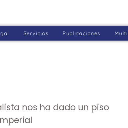
gal
Servicios
Publicaciones
Mult
alista nos ha dado un piso
imperial