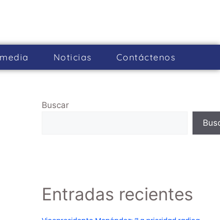
imedia
Noticias
Cont­áctenos
Buscar
Bus
Entradas recientes