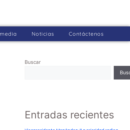
imedia
Noticias
Cont­áctenos
Buscar
Bus
Entradas recientes