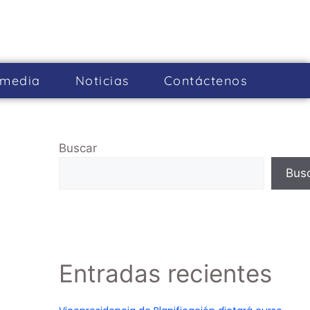
imedia
Noticias
Cont­áctenos
Buscar
Bus
Entradas recientes