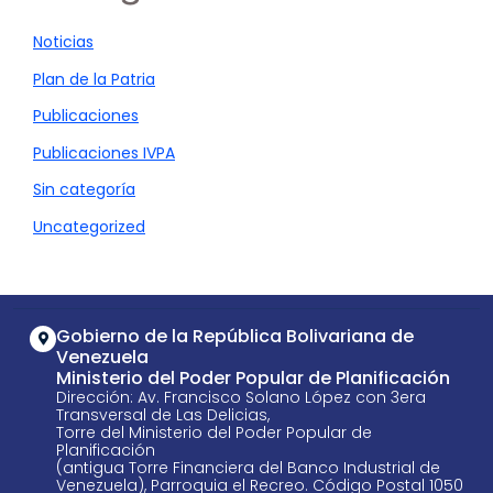
Noticias
Plan de la Patria
Publicaciones
Publicaciones IVPA
Sin categoría
Uncategorized
Gobierno de la República Bolivariana de
Venezuela
Ministerio del Poder Popular de Planificación
Dirección: Av. Francisco Solano López con 3era
Transversal de Las Delicias,
Torre del Ministerio del Poder Popular de
Planificación
(antigua Torre Financiera del Banco Industrial de
Venezuela), Parroquia el Recreo. Código Postal 1050