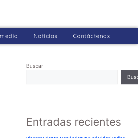
imedia
Noticias
Cont­áctenos
Buscar
Bus
Entradas recientes