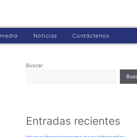
imedia
Noticias
Cont­áctenos
Buscar
Bus
Entradas recientes