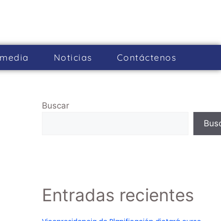
imedia
Noticias
Cont­áctenos
Buscar
Bus
Entradas recientes